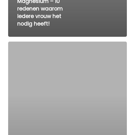
Magnesium – 10
redenen waarom
iedere vrouw het
nodig heeft!
Zwangerschap
en
magnesiumtekort